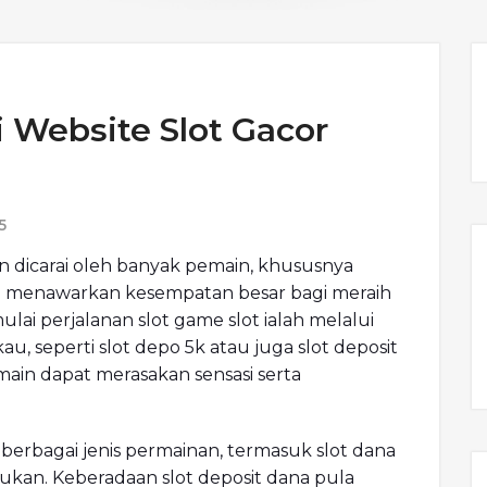
 Website Slot Gacor
5
an dicarai oleh banyak pemain, khususnya
ang menawarkan kesempatan besar bagi meraih
i perjalanan slot game slot ialah melalui
, seperti slot depo 5k atau juga slot deposit
in dapat merasakan sensasi serta
berbagai jenis permainan, termasuk slot dana
ukan. Keberadaan slot deposit dana pula