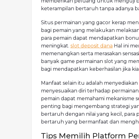
memberikan peluang untuk menguji be
keterampilan bertaruh tanpa adanya ba
Situs permainan yang gacor kerap me
bagi pemain yang melakukan melaksana
para pemain dapat mendapatkan bonus
meningkat.
slot deposit dana
Hal ini m
memenangkan serta merasakan sensasi b
banyak game permainan slot yang memp
bagi mendapatkan keberhasilan jika kian
Manfaat selain itu adalah menyediakan 
menyesuaikan diri terhadap permainan
pemain dapat memahami mekanisme serta 
penting bagi mengembang strategi yang
bertaruh dengan nilai yang kecil, pa
bertaruh yang bermanfaat dan menghi
Tips Memilih Platform Pe