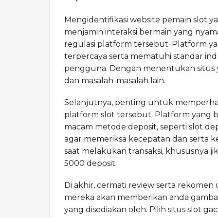
Mengidentifikasi website pemain slot 
menjamin interaksi bermain yang nyama
regulasi platform tersebut. Platform y
terpercaya serta mematuhi standar in
pengguna. Dengan menentukan situs y
dan masalah-masalah lain.
Selanjutnya, penting untuk memperha
platform slot tersebut. Platform yang 
macam metode deposit, seperti slot dep
agar memeriksa kecepatan dan serta k
saat melakukan transaksi, khususnya ji
5000 deposit.
Di akhir, cermati review serta rekomen
mereka akan memberikan anda gambaran
yang disediakan oleh. Pilih situs slot g