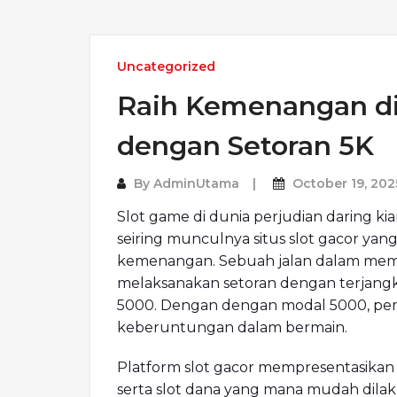
Uncategorized
Raih Kemenangan di
dengan Setoran 5K
By
AdminUtama
October 19, 202
Slot game di dunia perjudian daring ki
seiring munculnya situs slot gacor y
kemenangan. Sebuah jalan dalam memula
melaksanakan setoran dengan terjangkau
5000. Dengan dengan modal 5000, pema
keberuntungan dalam bermain.
Platform slot gacor mempresentasikan 
serta slot dana yang mana mudah dilak