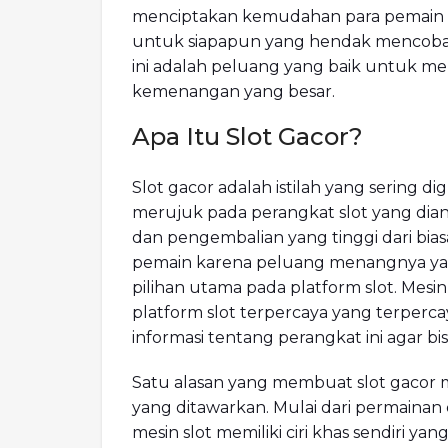
menciptakan kemudahan para pemain un
untuk siapapun yang hendak mencoba
ini adalah peluang yang baik untuk me
kemenangan yang besar.
Apa Itu Slot Gacor?
Slot gacor adalah istilah yang sering d
merujuk pada perangkat slot yang dia
dan pengembalian yang tinggi dari bia
pemain karena peluang menangnya yan
pilihan utama pada platform slot. Mesi
platform slot terpercaya yang terperca
informasi tentang perangkat ini agar 
Satu alasan yang membuat slot gacor
yang ditawarkan. Mulai dari permainan
mesin slot memiliki ciri khas sendiri y