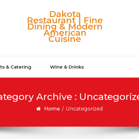
Dakota
Restaurant | Fine
Dining & Modern
American
Cuisine
ts & Catering
Wine & Drinks
ategory Archive : Uncategoriz
Home
/
Uncategorized