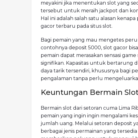
meyakini jika menentukan slot yang 
tersebut untuk meraih jackpot dan 
Hal ini adalah salah satu alasan kenap
gacor terbaru pada situs slot.
Bagi pemain yang mau mengetes perun
contohnya deposit 5000, slot gacor bisa
pemain dapat merasakan sensasi gam
signifikan. Kapasitas untuk bertarung 
daya tarik tersendiri, khususnya bag
pengalaman tanpa perlu mengeluarkan
Keuntungan Bermain Slot
Bermain slot dari setoran cuma Lima 
pemain yang ingin ingin mengalami ke
jumlah uang. Melalui setoran deposit 
berbagai jenis permainan yang tersedia