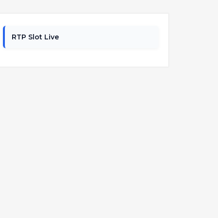
RTP Slot Live