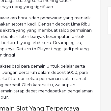
rbagai strategi serta meningkatkan
haya uang yang signifikan.
nawarkan bonus dan penawaran yang menarik
kan setoran kecil. Dengan deposit Lima Ribu,
 ekstra yang yang membuat saldo permainan
emberikan lebih banyak kesempatan untuk
ertaruh yang lebih seru. Di samping itu,
unyai Return to Player tinggi, jadi peluang
 tinggi.
akses bagi para pemain untuk belajar serta
. Dengan bertaruh dalam deposit 5000, para
fitur dari setiap permainan slot. Ini amat
 berhasil. Oleh karena itu, walaupun
ra pemain tetap dapat mendapatkan pengalaman
bur.
main Slot Yang Terpercaya